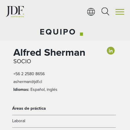
Ir
al
contenido
EQUIPO
■
Alfred Sherman
SOCIO
+56 2 2580 8656
asherman@jdf.cl
Idiomas:
Español, inglés
Áreas de práctica
Laboral