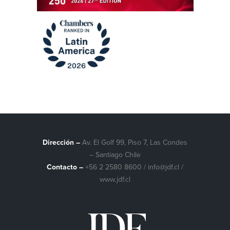
Dirección –
Av. El Golf 99, Piso 7, Las Condes
– Santiago Chile
Contacto –
+56 2 2580 8600
/
info@jdf.cl
/
www.jdf.cl