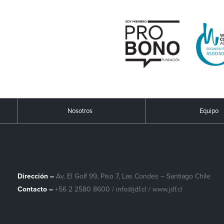
Nosotros
Equipo
Dirección –
Av. El Golf 99, Piso 7, Las Condes – Santiago Chile
Contacto –
+56 2 2580 8600
/
info@jdf.cl
/ www.jdf.cl