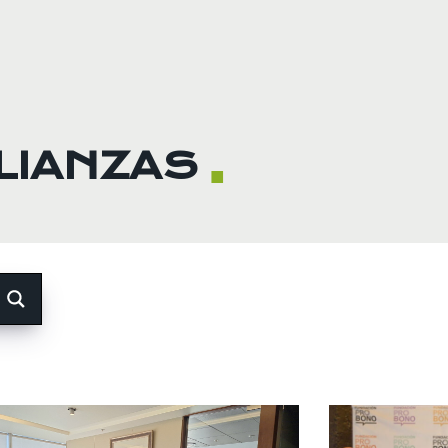
ALIANZAS
■