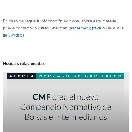
En caso de requerir información adicional sobre esta materia,
puede contactar a Alfred Sherman (
asherman@jdf.cl
) o Leyla Alul
(
lalul@jdf.cl
)
Noticias relacionadas