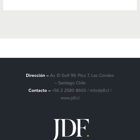
Dirección –
Av. El Golf 99, Piso 7, Las Condes
– Santiago Chile
Contacto –
+56 2 2580 8600
/
info@jdf.cl
/
www.jdf.cl