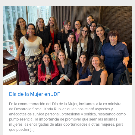
Día de la Mujer en JDF
En la conmemoración del Día de la Mujer, invitamos a la ex ministra
de Desarrollo Social, Karla Rubilar, quien nos relató aspectos y
anécdotas de su vida personal, profesional y política, resaltando como
punto esencial, la importancia de promover que sean las mismas
mujeres las encargadas de abrir oportunidades a otras mujeres, para
que puedan […]