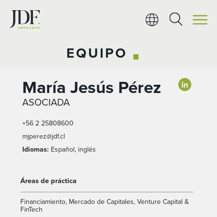
Ir
al
contenido
EQUIPO
■
María Jesús Pérez
ASOCIADA
+56 2 25808600
mjperez@jdf.cl
Idiomas:
Español, inglés
Áreas de práctica
Financiamiento
,
Mercado de Capitales
,
Venture Capital &
FinTech