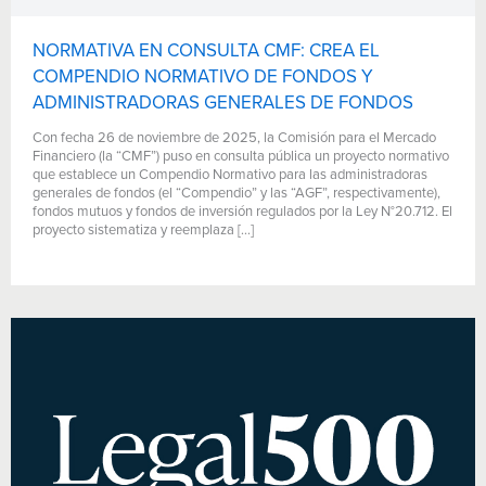
NORMATIVA EN CONSULTA CMF: CREA EL
COMPENDIO NORMATIVO DE FONDOS Y
ADMINISTRADORAS GENERALES DE FONDOS
Con fecha 26 de noviembre de 2025, la Comisión para el Mercado
Financiero (la “CMF”) puso en consulta pública un proyecto normativo
que establece un Compendio Normativo para las administradoras
generales de fondos (el “Compendio” y las “AGF”, respectivamente),
fondos mutuos y fondos de inversión regulados por la Ley N°20.712. El
proyecto sistematiza y reemplaza […]