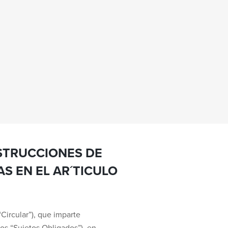
NSTRUCCIONES DE
S EN EL AR´TICULO
“Circular”), que imparte
 los “Sujetos Obligados”), en