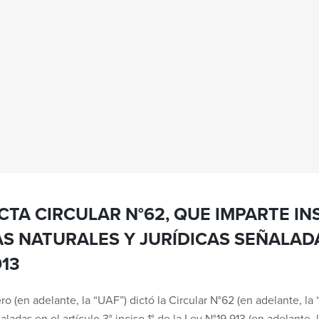
ICTA CIRCULAR N°62, QUE IMPARTE I
S NATURALES Y JURÍDICAS SEÑALADA
913
 (en adelante, la “UAF”) dictó la Circular N°62 (en adelante, la 
ladas en el artículo 3° inciso 1° de la Ley N°19.913 (en adelante,