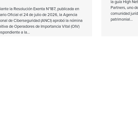
la guía High N
Partners, uno de
ante la Resolución Exenta N°187, publicada en
comunidad juríd
iario Oficial el 24 de julio de 2026, la Agencia
patrimonial
onal de Ciberseguridad (ANCI) aprobó la nómina
nitiva de Operadores de Importancia Vital (OIV)
espondiente a la
PERINTENDENCIA DE
Reajuste d
NSIONES APRUEBA
Mínimo Me