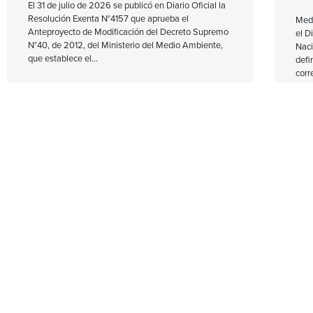
El 31 de julio de 2026 se publicó en Diario Oficial la
Resolución Exenta N°4157 que aprueba el
Medi
Anteproyecto de Modificación del Decreto Supremo
el D
N°40, de 2012, del Ministerio del Medio Ambiente,
Naci
que establece el
defi
corr
CNE aprueba las Bases Definitivas
SU
de la Licitación de Suministro
PE