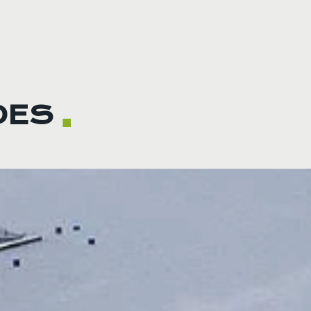
DES
■