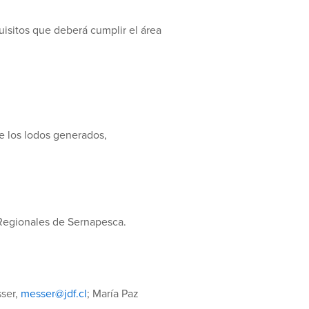
uisitos que deberá cumplir el área
e los lodos generados,
 Regionales de Sernapesca.
sser,
messer@jdf.cl
; María Paz