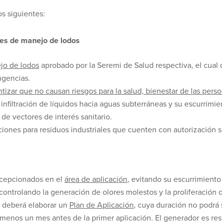
os siguientes:
ones de manejo de lodos
jo de lodos
aprobado por la Seremi de Salud respectiva, el cual 
ngencias.
ntizar que no causan riesgos para la salud, bienestar de las per
infiltración de líquidos hacia aguas subterráneas y su escurrimie
 de vectores de interés sanitario.
aciones para residuos industriales que cuenten con autorización s
ecepcionados en el
área de aplicación
, evitando su escurrimiento
controlando la generación de olores molestos y la proliferación d
or deberá elaborar un
Plan de Aplicación
, cuya duración no podrá s
 menos un mes antes de la primer aplicación. El generador es re