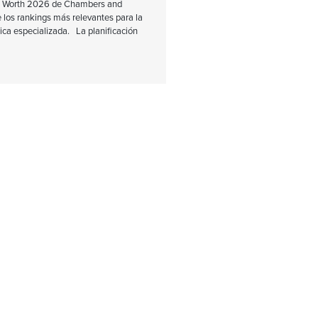
et Worth 2026 de Chambers and
 los rankings más relevantes para la
ica especializada. La planificación
el monto del Ingreso
nsual