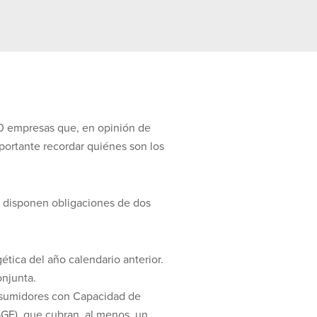
50 empresas que, en opinión de
portante recordar quiénes son los
se disponen obligaciones de dos
ética del año calendario anterior.
onjunta.
nsumidores con Capacidad de
GE), que cubran, al menos, un