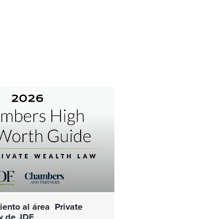
ento al área Private
w de JDF