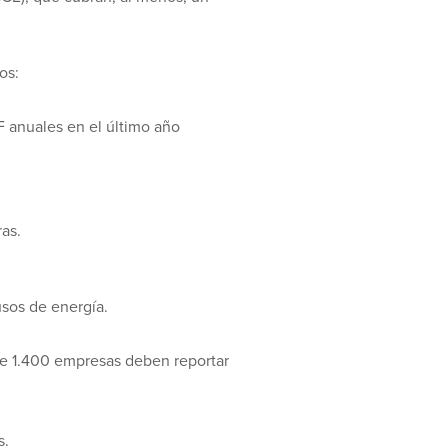
os:
F anuales en el último año
as.
usos de energía.
de 1.400 empresas deben reportar
s.