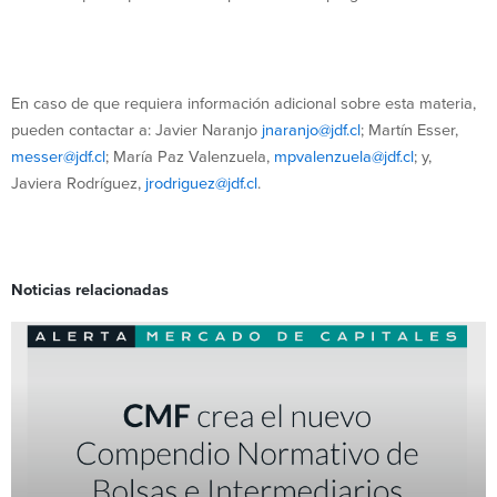
En caso de que requiera información adicional sobre esta materia,
pueden contactar a: Javier Naranjo
jnaranjo@jdf.cl
; Martín Esser,
messer@jdf.cl
; María Paz Valenzuela,
mpvalenzuela@jdf.cl
; y,
Javiera Rodríguez,
jrodriguez@jdf.cl
.
Noticias relacionadas