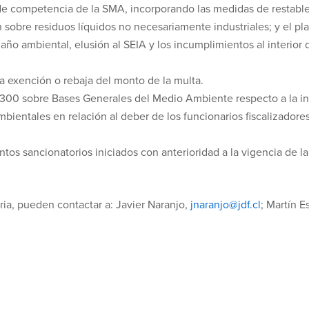
de competencia de la SMA, incorporando las medidas de restablec
n sobre residuos líquidos no necesariamente industriales; y el pl
daño ambiental, elusión al SEIA y los incumplimientos al interior 
a exención o rebaja del monto de la multa.
19.300 sobre Bases Generales del Medio Ambiente respecto a la i
mbientales en relación al deber de los funcionarios fiscalizadore
os sancionatorios iniciados con anterioridad a la vigencia de la
ria, pueden contactar a: Javier Naranjo,
jnaranjo@jdf.cl
; Martín E