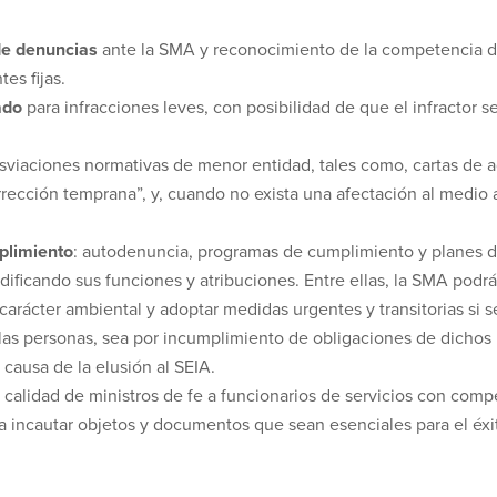
de denuncias
ante la SMA y reconocimiento de la competencia de
es fijas.
ado
para infracciones leves, con posibilidad de que el infractor s
viaciones normativas de menor entidad, tales como, cartas de a
cción temprana”, y, cuando no exista una afectación al medio a
plimiento
: autodenuncia, programas de cumplimiento y planes d
dificando sus funciones y atribuciones. Entre ellas, la SMA pod
arácter ambiental y adoptar medidas urgentes y transitorias si 
 las personas, sea por incumplimiento de obligaciones de dichos
causa de la elusión al SEIA.
ga calidad de ministros de fe a funcionarios de servicios con com
 a incautar objetos y documentos que sean esenciales para el éxit