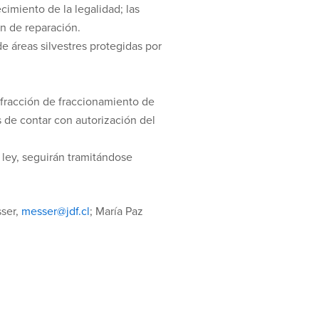
imiento de la legalidad; las
an de reparación.
de áreas silvestres protegidas por
nfracción de fraccionamiento de
s de contar con autorización del
 ley, seguirán tramitándose
sser,
messer@jdf.cl
; María Paz