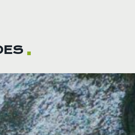
DES
■