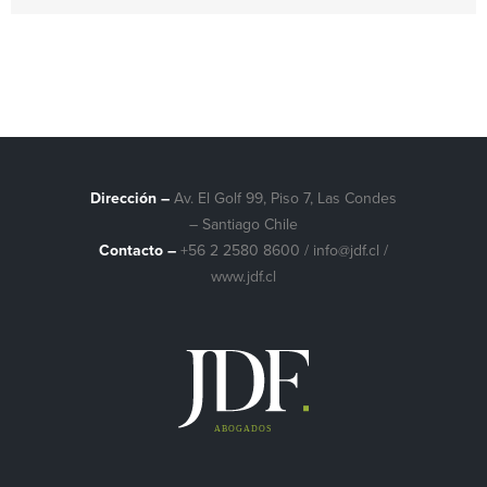
Dirección –
Av. El Golf 99, Piso 7, Las Condes
– Santiago Chile
Contacto –
+56 2 2580 8600
/
info@jdf.cl
/
www.jdf.cl