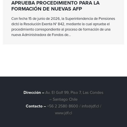
APRUEBA PROCEDIMIENTO PARA LA
FORMACIÓN DE NUEVAS AFP
Con fecha 15 de junio de 2026, la Superintendencia de Pensiones
dictó la Resolución Exenta N° 842, mediante la cual aprueba el
procedimiento correspondiente al proceso de formación de una
nueva Administradora de Fondos de
Dirección –
Av. El Golf 99, Piso 7, Las Condes
– Santiago Chile
Contacto –
+56 2 2580 8600
/
info@jdf.cl
/
www.jdf.cl