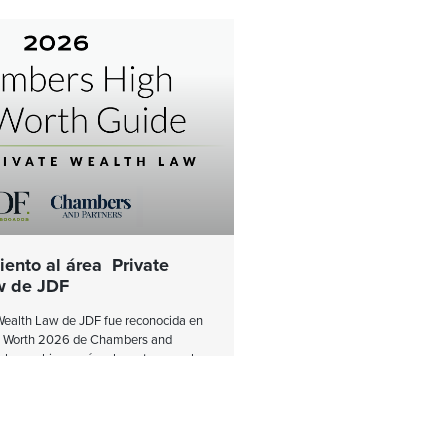
ento al área Private
w de JDF
 Wealth Law de JDF fue reconocida en
et Worth 2026 de Chambers and
 los rankings más relevantes para la
ica especializada. La planificación