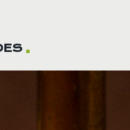
DES
■