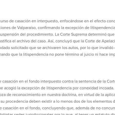
urso de casación en interpuesto, enfocándose en el efecto concr
ones de Valparaíso, confirmando la excepción de litispendencia
a suspensión del procedimiento. La Corte Suprema determinó que 
ustifica el archivo del caso. Así, concluyó que la Corte de Apela
dado solicitado que se archivaren los autos, por lo que invalidó
izando que la litispendencia no pone término al juicio ni hace im
 casación en el fondo interpuesto contra la sentencia de la Cor
ue acogió la excepción de litispendencia por conexidad incoada. 
oza de reconocimiento en nuestra doctrina, en virtud de la aplicac
su procedencia deben existir a lo menos dos de los elementos de 
o de casación en el fondo, concluyendo que, además de no concur
stintas sedes jurisdiccionales por lo que, al tener un estatuto d