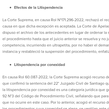
Efectos de la Litispendencia
La Corte Suprema, en causa Rol N°171.296-2022, rechazó el rec
causa en que dicha excepción es aceptada. La Corte de Apelaci
dispuso el archivo de los antecedentes en lugar de ordenar l
el procedimiento hasta que el juicio anterior se resuelva y no j
competencia, incurriendo en ultrapetita, por no haber el deman
instancia y restableció la suspensión del procedimiento, enfat
Litispendencia por conexidad
En causa Rol 60.087-2022, la Corte Suprema acogió recurso de
que confirmó la sentencia del 22° Juzgado Civil de Santiago q
la litispendencia por conexidad es una categoría jurídica que g
92 N°3 del Código de Procedimiento Civil, señalando que para 
que no ocurre en este caso. Por lo anterior, acogió el recurs
los procedimientos cuya conexidad se alega, se ventilan ante di