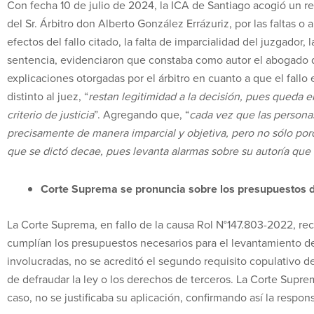
Con fecha 10 de julio de 2024, la ICA de Santiago acogió un r
del Sr. Árbitro don Alberto González Errázuriz, por las faltas o 
efectos del fallo citado, la falta de imparcialidad del juzgad
sentencia, evidenciaron que constaba como autor el abogado d
explicaciones otorgadas por el árbitro en cuanto a que el fall
distinto al juez, “
restan legitimidad a la decisión, pues queda e
criterio de justicia
”. Agregando que, “
cada vez que las persona
precisamente de manera imparcial y objetiva, pero no sólo por
que se dictó decae, pues levanta alarmas sobre su autoría que
Corte Suprema se pronuncia sobre los presupuestos d
La Corte Suprema, en fallo de la causa Rol N°147.803-2022, r
cumplían los presupuestos necesarios para el levantamiento de
involucradas, no se acreditó el segundo requisito copulativo d
de defraudar la ley o los derechos de terceros. La Corte Supre
caso, no se justificaba su aplicación, confirmando así la respons