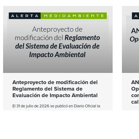
Anteproyecto de modificación del
AN
Reglamento del Sistema de
Op
Evaluación de Impacto Ambiental
co
cal
El 31 de julio de 2026 se publicó en Diario Oficial la
Resolución Exenta N°4157 que aprueba el
Medi
Anteproyecto de Modificación del Decreto Supremo
el D
N°40, de 2012, del Ministerio del Medio Ambiente,
Naci
que establece el
defi
corr