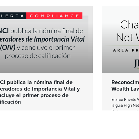
CI publica la nómina final de
Reconocimi
eradores de Importancia Vital y
Wealth La
ncluye el primer proceso de
El área Private
ificación
la guía High N
Partners, uno de
ante la Resolución Exenta N°187, publicada en
comunidad juríd
iario Oficial el 24 de julio de 2026, la Agencia
patrimonial
onal de Ciberseguridad (ANCI) aprobó la nómina
nitiva de Operadores de Importancia Vital (OIV)
espondiente a la