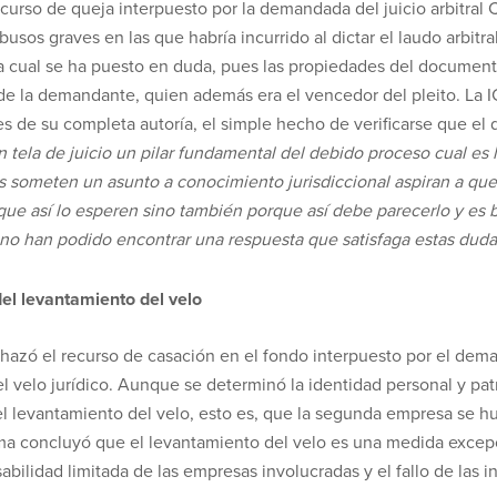
ecurso de queja interpuesto por la demandada del juicio arbitra
abusos graves en las que habría incurrido al dictar el laudo arbitr
or, la cual se ha puesto en duda, pues las propiedades del docume
e la demandante, quien además era el vencedor del pleito. La I
o es de su completa autoría, el simple hecho de verificarse que e
n tela de juicio un pilar fundamental del debido proceso cual es 
s someten un asunto a conocimiento jurisdiccional aspiran a que
que así lo esperen sino también porque así debe parecerlo y es 
 no han podido encontrar una respuesta que satisfaga estas duda
el levantamiento del velo
echazó el recurso de casación en el fondo interpuesto por el d
l velo jurídico. Aunque se determinó la identidad personal y pat
el levantamiento del velo, esto es, que la segunda empresa se hu
ma concluyó que el levantamiento del velo es una medida excepcio
abilidad limitada de las empresas involucradas y el fallo de las i