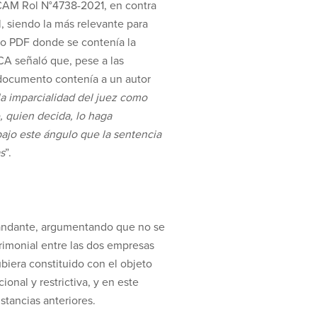
l CAM Rol N°4738-2021, en contra
al, siendo la más relevante para
nto PDF donde se contenía la
CA señaló que, pese a las
l documento contenía a un autor
la imparcialidad del juez como
, quien decida, lo haga
bajo este ángulo que la sentencia
s
”.
emandante, argumentando que no se
rimonial entre las dos empresas
biera constituido con el objeto
nal y restrictiva, y en este
nstancias anteriores.