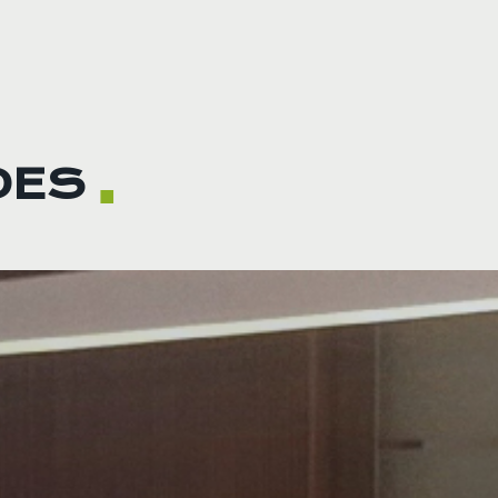
DES
■